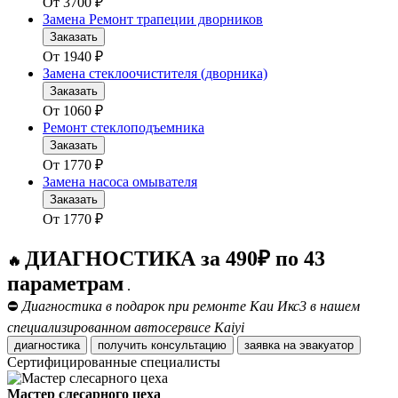
От
3700
₽
Замена Ремонт трапеции дворников
Заказать
От
1940
₽
Замена стеклоочистителя (дворника)
Заказать
От
1060
₽
Ремонт стеклоподъемника
Заказать
От
1770
₽
Замена насоса омывателя
Заказать
От
1770
₽
ДИАГНОСТИКА за 490₽ по 43
🔥
параметрам
.
⛔
Диагностика в подарок при ремонте Каи Икс3 в нашем
специализированном автосервисе Kaiyi
диагностика
получить консультацию
заявка на эвакуатор
Сертифицированные специалисты
Мастер слесарного цеха