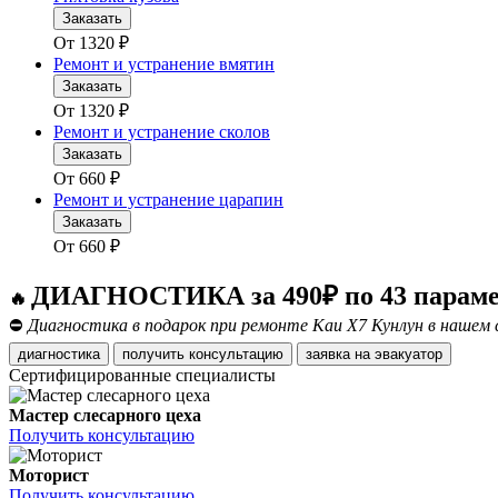
Заказать
От
1320
₽
Ремонт и устранение вмятин
Заказать
От
1320
₽
Ремонт и устранение сколов
Заказать
От
660
₽
Ремонт и устранение царапин
Заказать
От
660
₽
ДИАГНОСТИКА за 490₽ по 43 парам
🔥
⛔
Диагностика в подарок при ремонте Каи Х7 Кунлун в нашем 
диагностика
получить консультацию
заявка на эвакуатор
Сертифицированные специалисты
Мастер слесарного цеха
Получить консультацию
Моторист
Получить консультацию