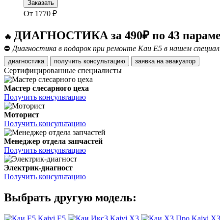
Заказать
От
1770
₽
ДИАГНОСТИКА за 490₽ по 43 парам
🔥
⛔
Диагностика в подарок при ремонте Каи Е5 в нашем специал
диагностика
получить консультацию
заявка на эвакуатор
Сертифицированные специалисты
Мастер слесарного цеха
Получить консультацию
Моторист
Получить консультацию
Менеджер отдела запчастей
Получить консультацию
Электрик-диагност
Получить консультацию
Выбрать другую модель:
Kaiyi E5
Kaiyi X3
Kaiyi X3