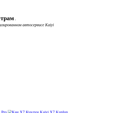
етрам
.
изированном автосервисе Kaiyi
 Pro
Kaiyi X7 Kunlun