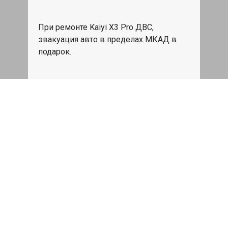
При ремонте Kaiyi X3 Pro ДВС,
эвакуация авто в пределах МКАД в
подарок.
Записаться
Сделаем дешевле
При калькуляции на руках из другого
сервиса - эти же работы и запчасти по
более низкой цене