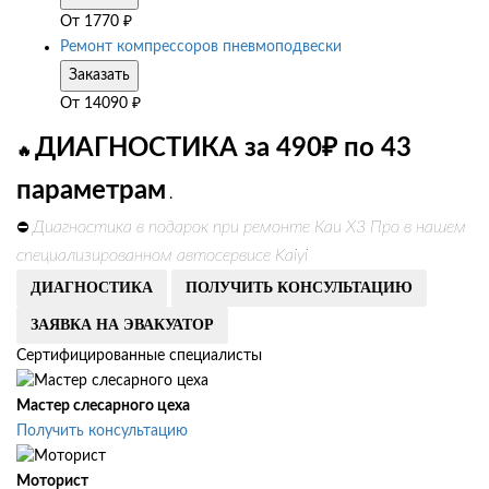
От
1770
₽
Ремонт компрессоров пневмоподвески
Заказать
От
14090
₽
ДИАГНОСТИКА за 490₽ по 43
🔥
параметрам
.
Диагностика в подарок при ремонте Каи Х3 Про в нашем
⛔
специализированном автосервисе Kaiyi
ДИАГНОСТИКА
ПОЛУЧИТЬ КОНСУЛЬТАЦИЮ
ЗАЯВКА НА ЭВАКУАТОР
Сертифицированные специалисты
Мастер слесарного цеха
Получить консультацию
Моторист