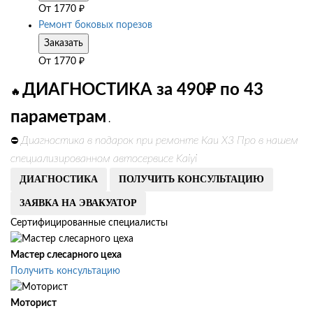
От
1770
₽
Ремонт боковых порезов
Заказать
От
1770
₽
ДИАГНОСТИКА за 490₽ по 43
🔥
параметрам
.
Диагностика в подарок при ремонте Каи Х3 Про в нашем
⛔
специализированном автосервисе Kaiyi
ДИАГНОСТИКА
ПОЛУЧИТЬ КОНСУЛЬТАЦИЮ
ЗАЯВКА НА ЭВАКУАТОР
Сертифицированные специалисты
Мастер слесарного цеха
Получить консультацию
Моторист