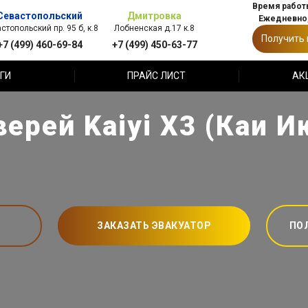
Время работы
Севастопольский
Дмитровка
Ежедневно,
стопольский пр. 95 б, к.8
Лобненская д.17 к.8
Получить
+7 (499) 460-69-84
+7 (499) 450-63-77
ГИ
ПРАЙС ЛИСТ
АК
ерей Kaiyi X3 (Каи И
ЗАКАЗАТЬ ЭВАКУАТОР
ПО