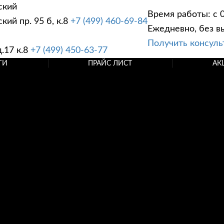
ский
Время работы: с 0
ий пр. 95 б, к.8
+7 (499) 460-69-84
Ежедневно, без в
Получить консул
.17 к.8
+7 (499) 450-63-77
ГИ
ПРАЙС ЛИСТ
АК