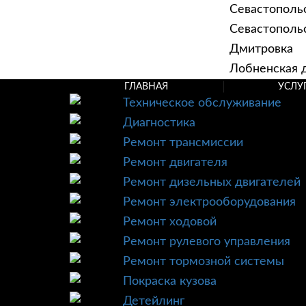
Севастополь
Севастопольск
Дмитровка
Лобненская д
ГЛАВНАЯ
УСЛУ
Техническое обслуживание
Диагностика
Ремонт трансмиссии
Ремонт двигателя
Ремонт дизельных двигателей
Ремонт электрооборудования
Ремонт ходовой
Ремонт рулевого управления
Ремонт тормозной системы
Покраска кузова
Детейлинг