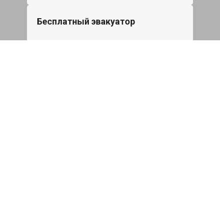
Бесплатный эвакуатор
При ремонте Skoda Rapid ДВС,
эвакуация авто в пределах МКАД в
подарок.
Записаться
Сделаем дешевле
При калькуляции на руках из другого
сервиса - эти же работы и запчасти по
более низкой цене