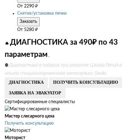
От
2290
₽
Снятие/установка печки
Заказать
От
5280
₽
ДИАГНОСТИКА за 490₽ по 43
🔥
параметрам
.
Диагностика в подарок при ремонте Шкода Рапид в
⛔
нашем специализированном автосервисе Skoda
ДИАГНОСТИКА
ПОЛУЧИТЬ КОНСУЛЬТАЦИЮ
ЗАЯВКА НА ЭВАКУАТОР
Сертифицированные специалисты
Мастер слесарного цеха
Получить консультацию
Моторист