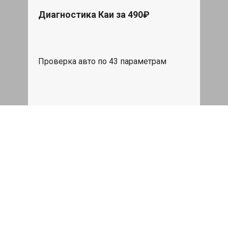
Диагностика Каи за 490₽
Проверка авто по 43 параметрам
539 руб
Записаться
Бесплатный эвакуатор
При ремонте Kaiyi ДВС, эвакуация авто
в пределах МКАД в подарок.