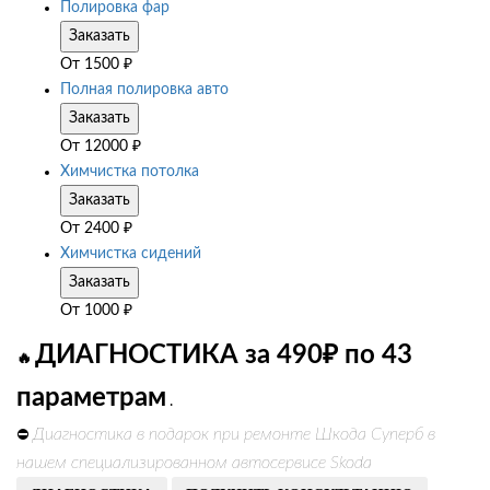
Полировка фар
Заказать
От
1500
₽
Полная полировка авто
Заказать
От
12000
₽
Химчистка потолка
Заказать
От
2400
₽
Химчистка сидений
Заказать
От
1000
₽
ДИАГНОСТИКА за 490₽ по 43
🔥
параметрам
.
Диагностика в подарок при ремонте Шкода Суперб в
⛔
нашем специализированном автосервисе Skoda