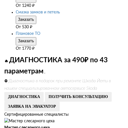
От
1240
₽
Смазка замков и петель
Заказать
От
530
₽
Плановое ТО
Заказать
От
1770
₽
ДИАГНОСТИКА за 490₽ по 43
🔥
параметрам
.
Диагностика в подарок при ремонте Шкода Йети в
⛔
нашем специализированном автосервисе Skoda
ДИАГНОСТИКА
ПОЛУЧИТЬ КОНСУЛЬТАЦИЮ
ЗАЯВКА НА ЭВАКУАТОР
Сертифицированные специалисты
Мастер слесарного цеха