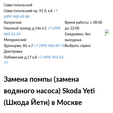
Севастопольский
Севастопольский пр. 95 б, к.8
+7
(499) 460-69-84
Калужская
Время работы: с 08:00
Научный проезд д.14а к.5
+7 (499)
до 22:00
460-63-34
Ежедневно, без
Мичуринский
выходных.
Удальцова, 60, к.7
+7 (499) 460-69-76
Выбрать сервис
Дмитровка
Лобненская д.17 к.8
+7 (499) 450-63-
77
Замена помпы (замена
водяного насоса) Skoda Yeti
(Шкода Йети) в Москве