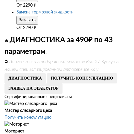
От
2290
₽
Замена тормозной жидкости
Заказать
От
2290
₽
ДИАГНОСТИКА за 490₽ по 43
🔥
параметрам
.
Диагностика в подарок при ремонте Каи Х7 Кунлун в
⛔
нашем специализированном автосервисе Kaiyi
ДИАГНОСТИКА
ПОЛУЧИТЬ КОНСУЛЬТАЦИЮ
ЗАЯВКА НА ЭВАКУАТОР
Сертифицированные специалисты
Мастер слесарного цеха
Получить консультацию
Моторист