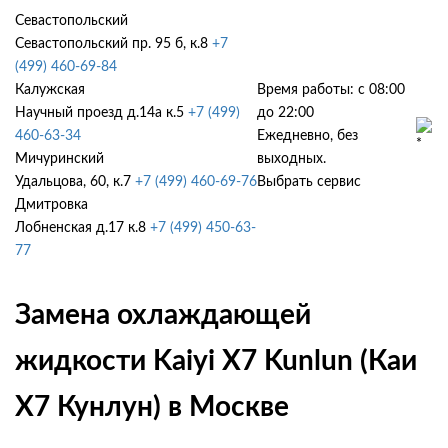
Севастопольский
Севастопольский пр. 95 б, к.8
+7
(499) 460-69-84
Калужская
Время работы: с 08:00
Научный проезд д.14а к.5
+7 (499)
до 22:00
460-63-34
Ежедневно, без
Мичуринский
выходных.
Удальцова, 60, к.7
+7 (499) 460-69-76
Выбрать сервис
Дмитровка
Лобненская д.17 к.8
+7 (499) 450-63-
77
Замена охлаждающей
жидкости Kaiyi X7 Kunlun (Каи
Х7 Кунлун) в Москве