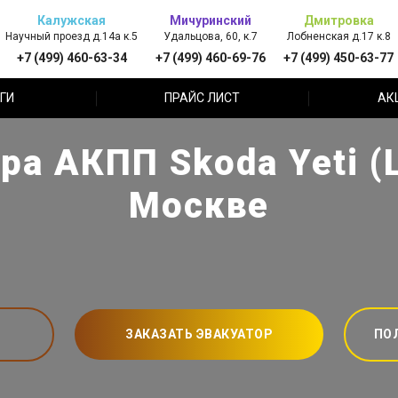
Калужская
Мичуринский
Дмитровка
Научный проезд д.14а к.5
Удальцова, 60, к.7
Лобненская д.17 к.8
+7 (499) 460-63-34
+7 (499) 460-69-76
+7 (499) 450-63-77
ГИ
ПРАЙС ЛИСТ
АК
ра АКПП Skoda Yeti (
Москве
ЗАКАЗАТЬ ЭВАКУАТОР
ПО